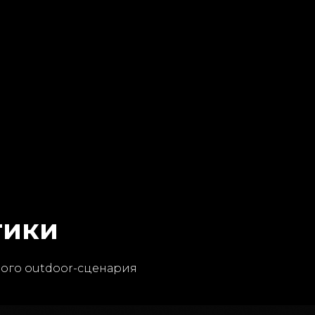
тики
ного outdoor-сценария