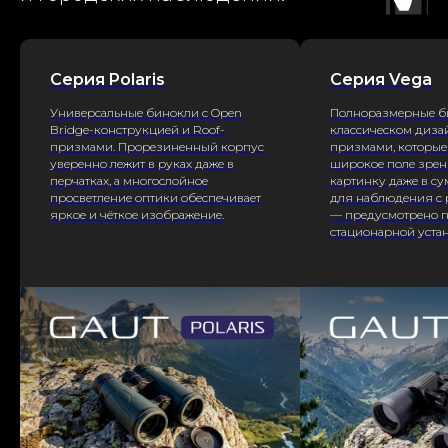
Серия Polaris
Серия Vega
Универсальные бинокли с Open
Полноразмерные б
Bridge-конструкцией и Roof-
классическом дизай
призмами. Прорезиненный корпус
призмами, которые
уверенно лежит в руках даже в
широкое поле зрен
перчатках, а многослойное
картинку даже в су
просветление оптики обеспечивает
для наблюдения с р
яркое и чёткое изображение.
— предусмотрено г
стационарной уста