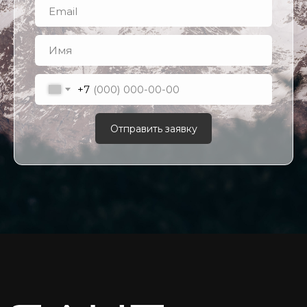
пн - пт 10:00-20:00
сб - вс 10:00-18:00
shop@quarta-hunt.ru
КЛИЕНТУ
+7
каталог
контакты
Отправить заявку
гарантия
доставка
оплата
о бренде
оптовикам
ОТДЕЛ ОПТ СПБ
+7 (812) 347-77-27
quarta@quarta-hunt.ru
пн - пт 10:00-18:00