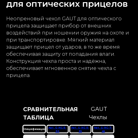
для оптических прицелов
+7 (800) 222-43-21
Неопреновый чехол GAUT для оптического
прицела защищает прибор от внешних
воздействий при ношении оружия на охоте и
САНКТ-ПЕТЕРБУРГ
при транспортировке. Мягкий материал
Московский проспект, д.222
защищает прицел от ударов, в то же время
пн - пт 10:00-20:00
обеспечивая защиту от попадания влаги.
сб - вс 10:00-18:00
Конструкция чехла проста и надёжна,
shop@quarta-hunt.ru
обеспечивает мгновенное снятие чехла с
прицела.
КЛИЕНТУ
каталог
контакты
гарантия
GAUT
доставка
СРАВНИТЕЛЬНАЯ
оплата
Чехлы
ТАБЛИЦА
о бренде
Арт. G-NC-5-
Арт. G-NC-5-
Арт. G-NC-7-
Спецификация
оптовикам
30
35
45