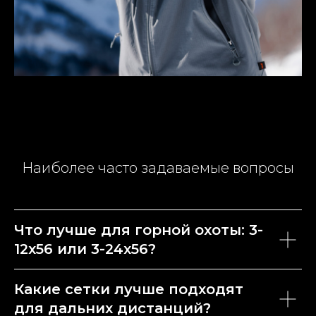
Вопрос — Ответ
+7 (800) 222-43-21
Наиболее часто задаваемые вопросы
САНКТ-ПЕТЕРБУРГ
Московский проспект, д.222
пн - пт 10:00-20:00
сб - вс 10:00-18:00
Что лучше для горной охоты: 3-
shop@quarta-hunt.ru
12x56 или 3-24x56?
КЛИЕНТУ
Какие сетки лучше подходят
каталог
для дальних дистанций?
контакты