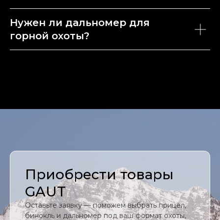
гарантия
доставка
Нужен ли дальномер для
оплата
горной охоты?
о бренде
оптовикам
ОТДЕЛ ОПТ СПБ
+7 (812) 347-77-27
quarta@quarta-hunt.ru
пн - пт 10:00-18:00
ОТДЕЛ ОПТ МСК
+7 (495) 979-24-70
moscow@quarta-hunt.ru
Приобрести товары
пн - пт 10:00-18:00
GAUT
Оставьте заявку — поможем выбрать прицел,
бинокль и дальномер под ваш формат охоты,