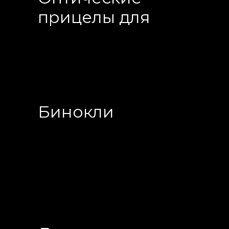
прицелы для
дальних
дистанций
Бинокли