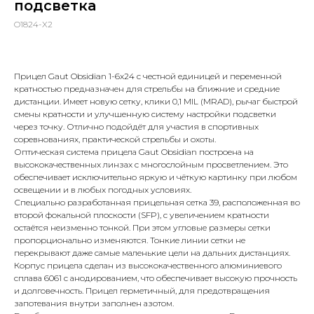
подсветка
O1824-X2
Прицел Gaut Obsidian 1-6x24 с честной единицей и переменной
кратностью предназначен для стрельбы на ближние и средние
дистанции. Имеет новую сетку, клики 0,1 MIL (MRAD), рычаг быстрой
смены кратности и улучшенную систему настройки подсветки
через точку. Отлично подойдёт для участия в спортивных
соревнованиях, практической стрельбы и охоты.
Оптическая система прицела Gaut Obsidian построена на
высококачественных линзах с многослойным просветлением. Это
обеспечивает исключительно яркую и чёткую картинку при любом
освещении и в любых погодных условиях.
Специально разработанная прицельная сетка 39, расположенная во
второй фокальной плоскости (SFP), с увеличением кратности
остаётся неизменно тонкой. При этом угловые размеры сетки
пропорционально изменяются. Тонкие линии сетки не
перекрывают даже самые маленькие цели на дальних дистанциях.
Корпус прицела сделан из высококачественного алюминиевого
сплава 6061 с анодированием, что обеспечивает высокую прочность
и долговечность. Прицел герметичный, для предотвращения
запотевания внутри заполнен азотом.